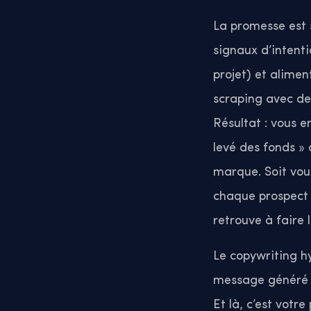
La promesse est s
signaux d’intenti
projet) et alimen
scraping avec de 
Résultat : vous e
levé des fonds » 
marque. Soit vou
chaque prospect p
retrouve à faire 
Le copywriting h
message généré e
Et là, c’est vot