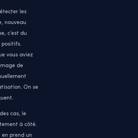
étecter les
ée, nouveau
e, c’est du
positifs.
que vous aviez
l’image de
nuellement
atisation. On se
quent.
des cas, le
ètement à côté.
i en prend un