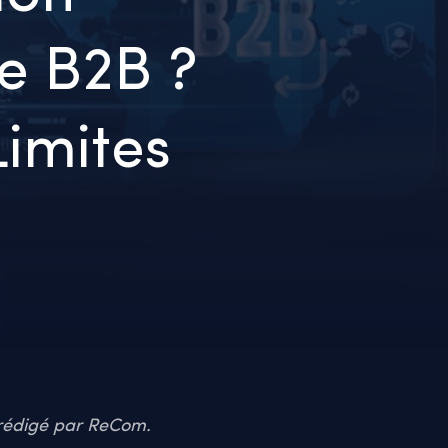
e B2B ?
Limites
é rédigé par ReCom.