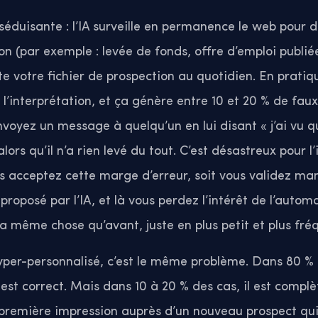
éduisante : l’IA surveille en permanence le web pour d
on (par exemple : levée de fonds, offre d’emploi publi
te votre fichier de prospection au quotidien. En pratiqu
l’interprétation, et ça génère entre 10 et 20 % de faux 
nvoyez un message à quelqu’un en lui disant « j’ai vu 
alors qu’il n’a rien levé du tout. C’est désastreux pour 
s acceptez cette marge d’erreur, soit vous validez ma
roposé par l’IA, et là vous perdez l’intérêt de l’autom
la même chose qu’avant, juste en plus petit et plus fré
yper-personnalisé, c’est le même problème. Dans 80 % 
st correct. Mais dans 10 à 20 % des cas, il est compl
re première impression auprès d’un nouveau prospect qu