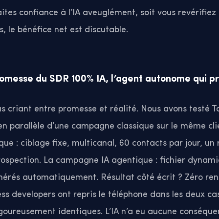
aites confiance à l’IA aveuglément, soit vous revérifiez
, le bénéfice net est discutable.
romesse du SDR 100% IA, l’agent autonome qui p
plus criant entre promesse et réalité. Nous avons testé T
n parallèle d’une campagne classique sur le même cli
e : ciblage fixe, multicanal, 60 contacts par jour, un
rospection. La campagne IA agentique : fichier dynam
nérés automatiquement. Résultat côté écrit ? Zéro ren
s developers ont repris le téléphone dans les deux cas,
rigoureusement identiques. L’IA n’a eu aucune conséque