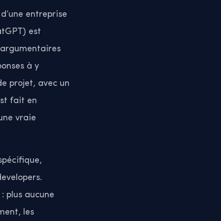
é d’une entreprise
atGPT) est
s argumentaires
ponses à y
e projet, avec un
st fait en
 une vraie
 spécifique,
developers.
 : plus aucune
ment, les