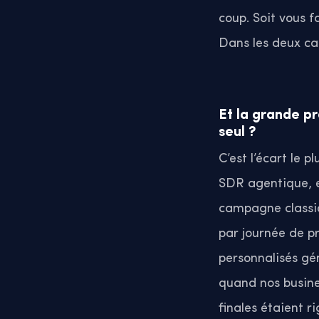
coup. Soit vous f
Dans les deux cas
Et la grande p
seul ?
C’est l’écart le 
SDR agentique, e
campagne classiqu
par journée de p
personnalisés gé
quand nos busines
finales étaient 