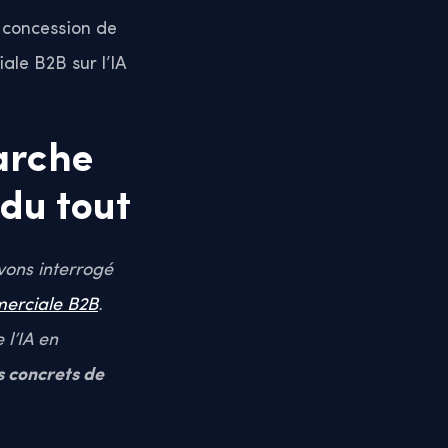
 concession de
le B2B sur l’IA
arche
du tout
vons interrogé
erciale B2B
.
 l’IA en
s concrets de