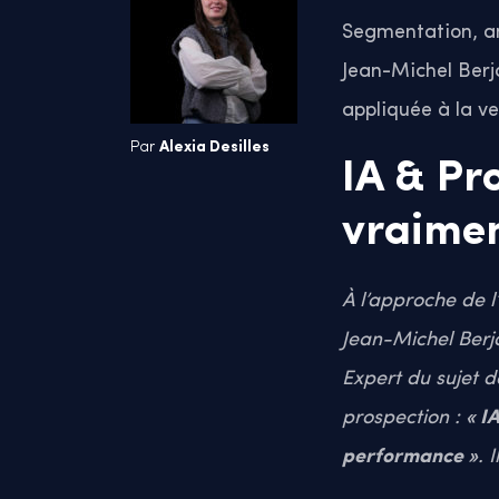
Segmentation, an
Jean-Michel Ber
appliquée à la v
Par
Alexia Desilles
IA & Pr
vraimen
À l’approche de l
Jean-Michel Berj
Expert du sujet de
prospection :
« I
performance »
. 