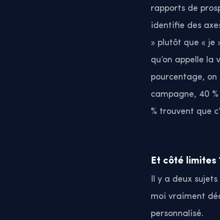
rapports de prosp
identifie des axe
» plutôt que « je
qu’on appelle la 
pourcentage, on p
campagne, 40 % d
% trouvent que c’
Et côté limites
Il y a deux sujet
moi vraiment décé
personnalisé.