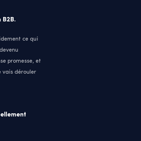
n B2B.
oidement ce qui
t devenu
sse promesse, et
e vais dérouler
éellement