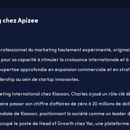
g chez Apizee
professionnel du marketing hautement expérimenté, originai
pour sa capacité à stimuler la croissance internationale et
 expertise approfondie en expansion commerciale et en straté
ership au sein de startup innovantes.
ting International chez Klaxoon, Charles a joué un rôle clé d
aire passer son chiffre d’affaires de zéro à 20 millions de doll
ndiale de Klaxoon, positionnant la société comme un leader de
te occupé le poste de Head of Growth chez Yac, une platefor