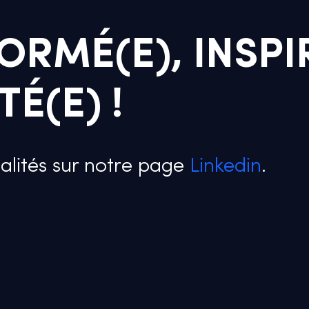
ORMÉ(E), INSPI
É(E) !
alités sur notre page
Linkedin
.