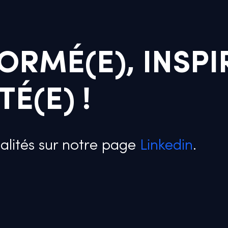
ORMÉ(E), INSPI
É(E) !
alités sur notre page
Linkedin
.