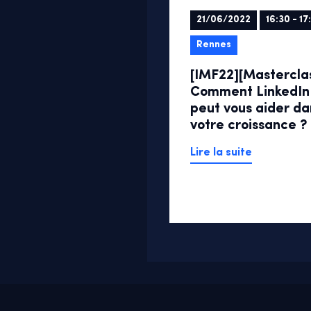
21/06/2022
16:30 - 17
Rennes
[IMF22][Mastercla
Comment LinkedIn
peut vous aider da
votre croissance ?
Lire la suite