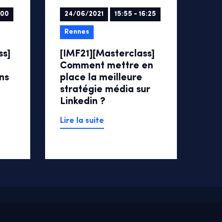
:00
24/06/2021
15:55 - 16:25
Rennes
ss]
[IMF21][Masterclass]
Comment mettre en
ns
place la meilleure
stratégie média sur
Linkedin ?
Lire la suite