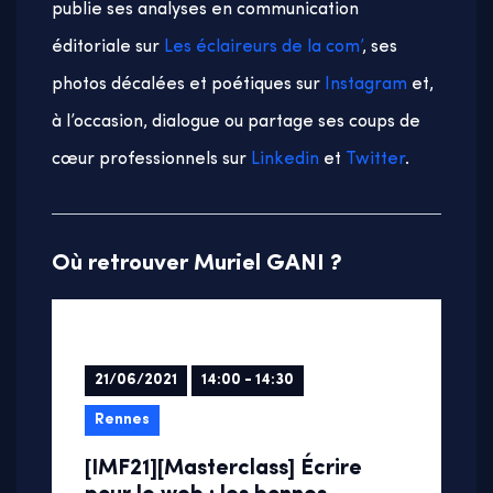
publie ses analyses en communication
éditoriale sur
Les éclaireurs de la com’
, ses
photos décalées et poétiques sur
Instagram
et,
à l’occasion, dialogue ou partage ses coups de
cœur professionnels sur
Linkedin
et
Twitter
.
Où retrouver Muriel GANI ?
21/06/2021
14:00 - 14:30
Rennes
[IMF21][Masterclass] Écrire