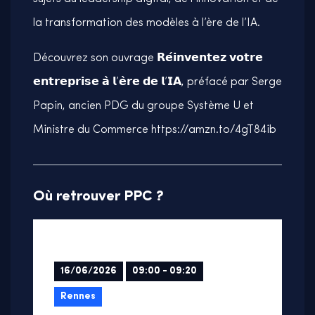
la transformation des modèles à l’ère de l’IA.
Découvrez son ouvrage 𝗥𝗲́𝗶𝗻𝘃𝗲𝗻𝘁𝗲𝘇 𝘃𝗼𝘁𝗿𝗲
𝗲𝗻𝘁𝗿𝗲𝗽𝗿𝗶𝘀𝗲 𝗮̀ 𝗹’𝗲̀𝗿𝗲 𝗱𝗲 𝗹’𝗜𝗔, préfacé par Serge
Papin, ancien PDG du groupe Système U et
Ministre du Commerce https://amzn.to/4gT84ib
Où retrouver PPC ?
16/06/2026
09:00 - 09:20
Rennes