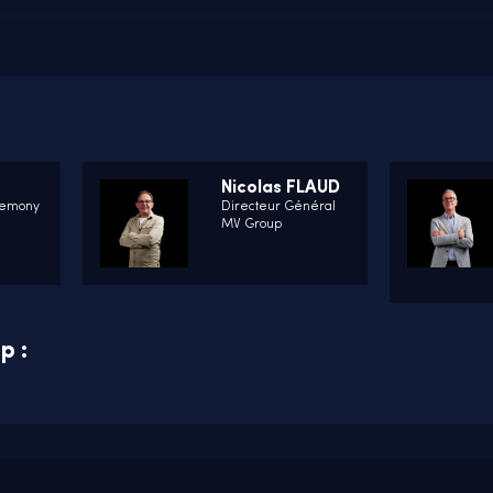
Nicolas FLAUD
remony
Directeur Général
MV Group
p :