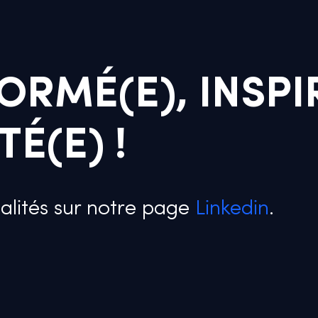
ORMÉ(E), INSPI
É(E) !
alités sur notre page
Linkedin
.